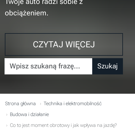
Twoje auto radzi sobie z
obciążeniem.
CZYTAJ WIĘCEJ
Wpisz szukaną frazę...
Szukaj
Strona główna
Technika i elektromobilność
Budowa i działanie
Co to jest moment obrotowy i jak wpływa na jazdę?