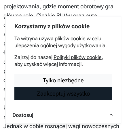
projektowania, gdzie moment obrotowy gra
główną rolę. Ciężkie SUV-y oraz auta
dostawcze wymagają jednostek o dużej sile
Korzystamy z plików cookie
skręcającej, aby w ogóle mogły sprawnie
Ta witryna używa plików cookie w celu
poruszać się w terenie lub pod górę z pełnym
ulepszenia ogólnej wygody użytkowania.
ładunkiem.
Bezwładność statyczna
dużego
Zajrzyj do naszej
Polityki plików cookie
,
obiektu wymaga przyłożenia znacznej energii
aby uzyskać więcej informacji.
początkowej, co najlepiej realizują silniki o
dużym skoku tłoka lub wspomagane
Tylko niezbędne
elektrycznie. W małych, lekkich autach
Zaakceptuj wszystko
miejskich wysoki moment nie jest aż tak
krytyczny, co pozwala na stosowanie
Dostosuj
mniejszych i lżejszych jednostek napędowych.
Jednak w dobie rosnącej wagi nowoczesnych