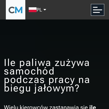
PL
Ile paliwa zużywa
samochód
podczas pracy na
biegu jałowym?
Wielu kierowców zastanawia się
ile