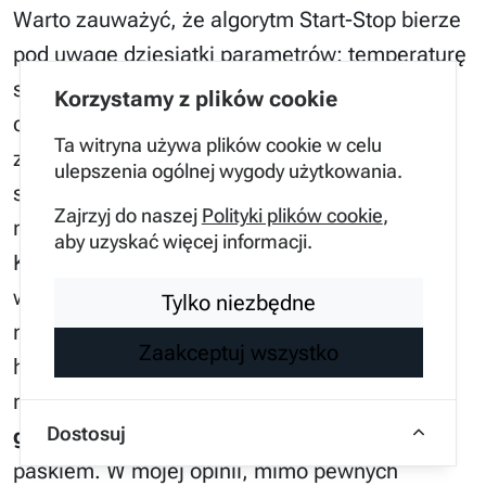
Warto zauważyć, że algorytm Start-Stop bierze
pod uwagę dziesiątki parametrów: temperaturę
silnika, stan naładowania akumulatora,
Korzystamy z plików cookie
ciśnienie w układzie hamulcowym oraz
Ta witryna używa plików cookie w celu
zapotrzebowanie na chłodzenie kabiny. Jeśli
ulepszenia ogólnej wygody użytkowania.
system uznaje, że zgaszenie silnika byłoby
Zajrzyj do naszej
Polityki plików cookie
,
niekorzystne, po prostu go nie wyłączy.
aby uzyskać więcej informacji.
Kontrargumentem jest dyskomfort związany z
wibracjami przy częstym rozruchu, jednak w
Tylko niezbędne
najnowszych konstrukcjach z tzw. miękką
Zaakceptuj wszystko
hybrydą (Mild Hybrid), proces ten jest niemal
niewyczuwalny dzięki zastosowaniu
Dostosuj
generatora-rozrusznika
zintegrowanego z
paskiem. W mojej opinii, mimo pewnych