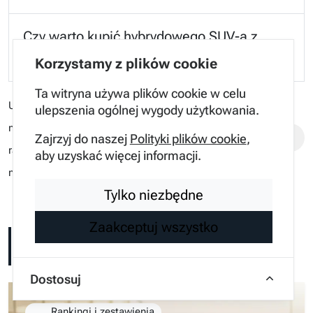
Czy warto kupić hybrydowego SUV-a z
napędem 4x4?
Korzystamy z plików cookie
Ta witryna używa plików cookie w celu
Udostępnij Szukasz
ulepszenia ogólnej wygody użytkowania.
niezawodnego auta? Oto
Zajrzyj do naszej
Polityki plików cookie
,
ranking najlepszych SUV z
aby uzyskać więcej informacji.
napędem 4x4
Tylko niezbędne
Zaakceptuj wszystko
POWIĄZANE ARTYKUŁY
Dostosuj
Rankingi i zestawienia