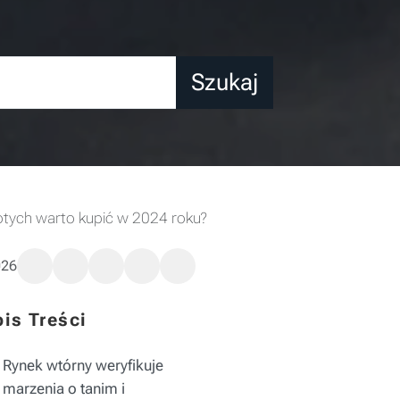
Szukaj
otych warto kupić w 2024 roku?
026
is Treści
Rynek wtórny weryfikuje
marzenia o tanim i