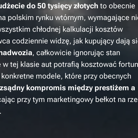
żecie do 50 tysięcy złotych
to obecnie
na polskim rynku wtórnym, wymagające ni
 wszystkim chłodnej kalkulacji kosztów
a codziennie widzę, jak kupujący dają si
 nadwozia
, całkowicie ignorując stan
w tej klasie aut potrafią kosztować fortun
 konkretne modele, które przy obecnych
ozsądny kompromis między prestiżem a
cając przy tym marketingowy bełkot na rz
.