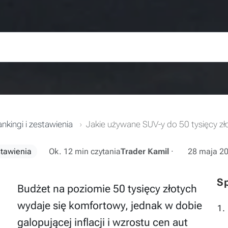
nkingi i zestawienia
Jakie używane SUV-y do 50 tysięcy zł
stawienia
Ok. 12 min czytania
Trader Kamil
·
28 maja 2
Sp
Budżet na poziomie 50 tysięcy złotych
wydaje się komfortowy, jednak w dobie
galopującej inflacji i wzrostu cen aut