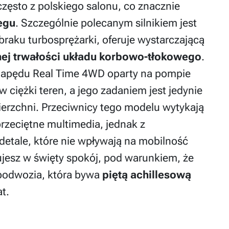
zęsto z polskiego salonu, co znacznie
iegu
. Szczególnie polecanym silnikiem jest
raku turbosprężarki, oferuje wystarczającą
ej trwałości układu korbowo-tłokowego
.
napędu Real Time 4WD oparty na pompie
w ciężki teren, a jego zadaniem jest jedynie
ierzchni. Przeciwnicy tego modelu wytykają
rzeciętne multimedia, jednak z
detale, które nie wpływają na mobilność
jesz w święty spokój, pod warunkiem, że
 podwozia, która bywa
piętą achillesową
t.