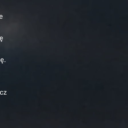
e
ę
ę.
ecz