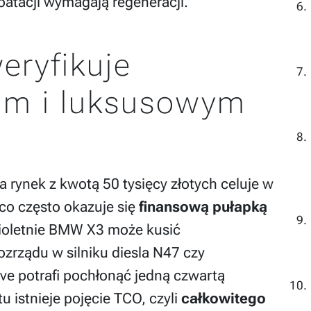
loatacji wymagają regeneracji.
eryfikuje
im i luksusowym
rynek z kwotą 50 tysięcy złotych celuje w
co często okazuje się
finansową pułapką
cioletnie BMW X3 może kusić
zrządu w silniku diesla N47 czy
ive potrafi pochłonąć jedną czwartą
u istnieje pojęcie TCO, czyli
całkowitego