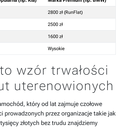
pularna (np. Kia)
Marka Premium (np. BMW)
2800 zł (RunFlat)
2500 zł
1600 zł
Wysokie
to wzór trwałości
ut uterenowionych
amochód, który od lat zajmuje czołowe
 prowadzonych przez organizacje takie jak
tysięcy złotych bez trudu znajdziemy