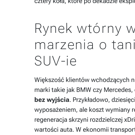
cztery koła, które po dekadzie eksp
Rynek wtórny w
marzenia o tan
SUV-ie
Większość klientów wchodzących na 
marki takie jak BMW czy Mercedes, 
bez wyjścia
. Przykładowo, dziesię
wyposażeniem, ale koszt wymiany ro
regeneracja skrzyni rozdzielczej xDr
wartości auta. W ekonomii transport