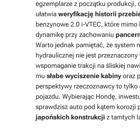
egzemplarze z początku produkcji, c
ułatwia
weryfikację historii przeb
benzynowe 2.0 i-VTEC, które mimo b
dynamikę przy zachowaniu
pancern
Warto jednak pamiętać, że system 
hydraulicznej nie jest przeznaczony 
wspomaganie trakcji na śliskiej naw
mu
słabe wyciszenie kabiny
oraz p
perspektywy rzeczoznawcy to tylko 
pojazdu. Wybierając Hondę, inwestu
sprawdzisz auto pod kątem korozji
japońskich konstrukcji
z tamtych la