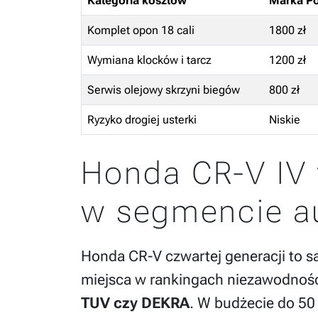
Kategoria kosztów
Marka Po
Komplet opon 18 cali
1800 zł
Wymiana klocków i tarcz
1200 zł
Serwis olejowy skrzyni biegów
800 zł
Ryzyko drogiej usterki
Niskie
Honda CR-V IV 
w segmencie a
Honda CR-V czwartej generacji to s
miejsca w rankingach niezawodności
TUV czy DEKRA
. W budżecie do 50 