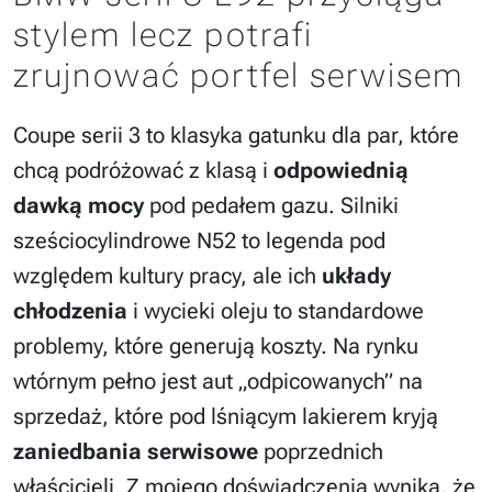
stylem lecz potrafi
zrujnować portfel serwisem
Coupe serii 3 to klasyka gatunku dla par, które
chcą podróżować z klasą i
odpowiednią
dawką mocy
pod pedałem gazu. Silniki
sześciocylindrowe N52 to legenda pod
względem kultury pracy, ale ich
układy
chłodzenia
i wycieki oleju to standardowe
problemy, które generują koszty. Na rynku
wtórnym pełno jest aut „odpicowanych” na
sprzedaż, które pod lśniącym lakierem kryją
zaniedbania serwisowe
poprzednich
właścicieli. Z mojego doświadczenia wynika, że