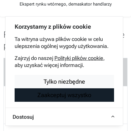
Ekspert rynku wtórnego, demaskator handlarzy
Korzystamy z plików cookie
FAQ - Najczęściej zadawane
Ta witryna używa plików cookie w celu
pytania
ulepszenia ogólnej wygody użytkowania.
Zajrzyj do naszej
Polityki plików cookie
,
aby uzyskać więcej informacji.
Jakie auto dla pary jest najtańsze w
utrzymaniu?
Tylko niezbędne
Zaakceptuj wszystko
Zdecydowanie Honda Civic Tourer z
silnikiem 1.8 i-VTEC ze względu na niską
awaryjność i prostą konstrukcję.
Dostosuj