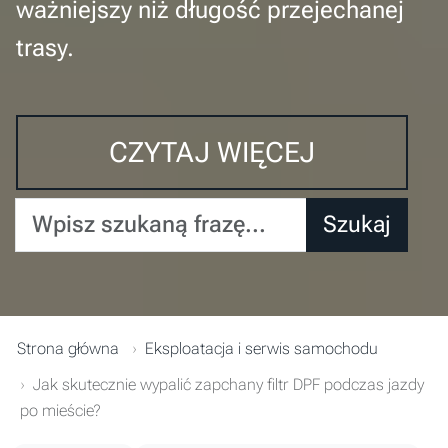
ważniejszy niż długość przejechanej
trasy.
CZYTAJ WIĘCEJ
Wpisz szukaną frazę...
Szukaj
Strona główna
Eksploatacja i serwis samochodu
Jak skutecznie wypalić zapchany filtr DPF podczas jazdy
po mieście?