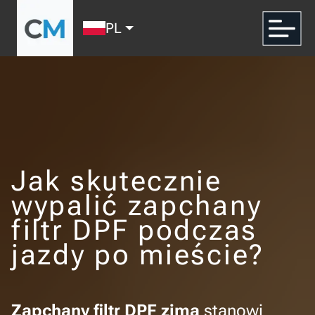
PL
Jak skutecznie
wypalić zapchany
filtr DPF podczas
jazdy po mieście?
Zapchany filtr DPF zimą
stanowi