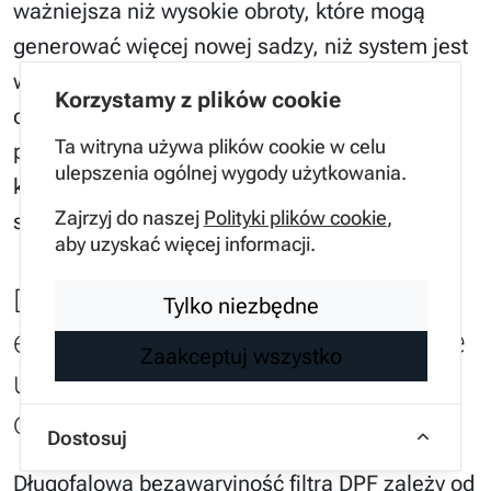
ważniejsza niż wysokie obroty, które mogą
generować więcej nowej sadzy, niż system jest
w stanie wypalić.
Planowanie trasy
tak, aby
Korzystamy z plików cookie
obejmowała chociaż kilka kilometrów drogi o
Ta witryna używa plików cookie w celu
podwyższonej prędkości, znacząco ułatwia
ulepszenia ogólnej wygody użytkowania.
komputerowi zakończenie procedury
Zajrzyj do naszej
Polityki plików cookie
,
sukcesem.
aby uzyskać więcej informacji.
Dobre praktyki
Tylko niezbędne
eksploatacyjne pozwalające
Zaakceptuj wszystko
uniknąć awarii układu
oczyszczania spalin
Dostosuj
Długofalowa bezawaryjność filtra DPF zależy od