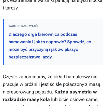
jak ekstremalne warunki panują na styku klocka
i tarczy.
WARTO PRZECZYTAĆ:
Dlaczego drga kierownica podczas
hamowania i jak to naprawić? Sprawdź, co
może być przyczyną i jak zwiększyć
bezpieczeństwo jazdy
Często zapominamy, że układ hamulcowy nie
pracuje w próżni i jest ściśle połączony z masą
nieresorowaną pojazdu.
Każda asymetria w
rozkładzie masy koła
lub bicie osiowe samej