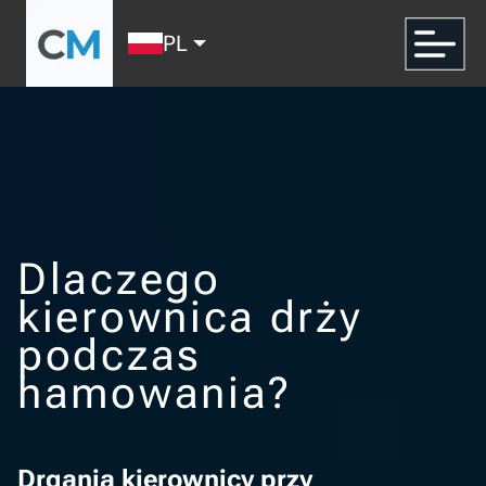
PL
Dlaczego
kierownica drży
podczas
hamowania?
Drgania kierownicy przy