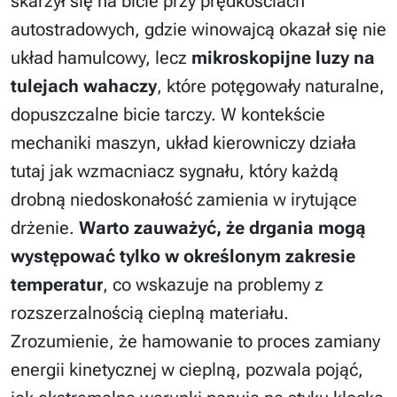
skarżył się na bicie przy prędkościach
autostradowych, gdzie winowajcą okazał się nie
układ hamulcowy, lecz
mikroskopijne luzy na
tulejach wahaczy
, które potęgowały naturalne,
dopuszczalne bicie tarczy. W kontekście
mechaniki maszyn, układ kierowniczy działa
tutaj jak wzmacniacz sygnału, który każdą
drobną niedoskonałość zamienia w irytujące
drżenie.
Warto zauważyć, że drgania mogą
występować tylko w określonym zakresie
temperatur
, co wskazuje na problemy z
rozszerzalnością cieplną materiału.
Zrozumienie, że hamowanie to proces zamiany
energii kinetycznej w cieplną, pozwala pojąć,