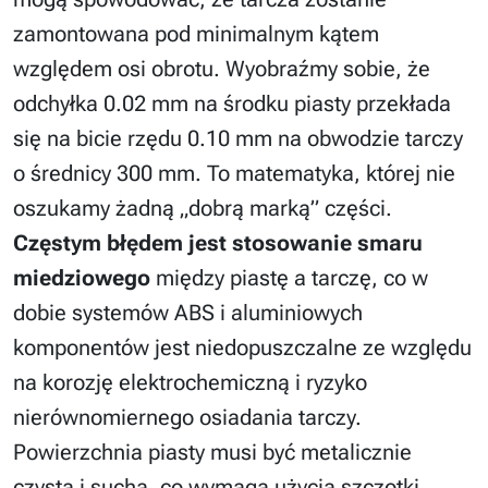
zamontowana pod minimalnym kątem
względem osi obrotu. Wyobraźmy sobie, że
odchyłka 0.02 mm na środku piasty przekłada
się na bicie rzędu 0.10 mm na obwodzie tarczy
o średnicy 300 mm. To matematyka, której nie
oszukamy żadną „dobrą marką” części.
Częstym błędem jest stosowanie smaru
miedziowego
między piastę a tarczę, co w
dobie systemów ABS i aluminiowych
komponentów jest niedopuszczalne ze względu
na korozję elektrochemiczną i ryzyko
nierównomiernego osiadania tarczy.
Powierzchnia piasty musi być metalicznie
czysta i sucha, co wymaga użycia szczotki