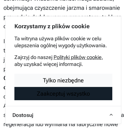
obejmująca czyszczenie jarzma i smarowanie
prowadnic dedykowanym preparatem, to klucz
do długowieczności tarcz.
Korzystamy z plików cookie
Ta witryna używa plików cookie w celu
Innym problemem jest nierównomierna praca
ulepszenia ogólnej wygody użytkowania.
tłoczków w zaciskach wielotłoczkowych, gdzie
Zajrzyj do naszej
Polityki plików cookie
,
jeden zablokowany element powoduje
aby uzyskać więcej informacji.
przekoszenie klocka względem tarczy.
Generuje to asymetryczne obciążenie
Tylko niezbędne
cieplne
i mechaniczne, które objawia się
Zaakceptuj wszystko
drganiami o wysokiej częstotliwości.
Alternatywnym rozwiązaniem dla starych,
skorodowanych zacisków jest ich profesjonalna
Dostosuj
regeneracja lub wymiana na fabrycznie nowe