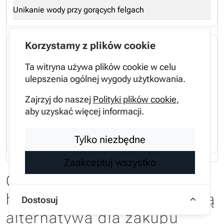
Unikanie wody przy gorących felgach
Korzystamy z plików cookie
Jazda na zbyt cienkich tarczach
Ta witryna używa plików cookie w celu
ulepszenia ogólnej wygody użytkowania.
Zajrzyj do naszej
Polityki plików cookie
,
Ryzyko pęknięcia i niska pojemność cieplna
aby uzyskać więcej informacji.
Terminowa wymiana zgodnie z TH min
Tylko niezbędne
Zaakceptuj wszystko
Czy regeneracja tarcz
hamulcowych jest opłacalną
Dostosuj
alternatywą dla zakupu