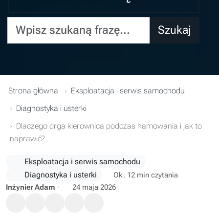
Wpisz szukaną frazę...
Szukaj
Strona główna
Eksploatacja i serwis samochodu
Diagnostyka i usterki
Dlaczego drga kierownica podczas hamowania i jak to
naprawić?
Eksploatacja i serwis samochodu
Diagnostyka i usterki
Ok. 12 min czytania
Inżynier Adam
·
24 maja 2026