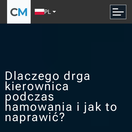
PL
Dlaczego drga
kierownica
podczas
hamowania i jak to
naprawić?