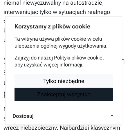
niemal niewyczuwalny na autostradzie,
interweniując tylko w sytuacjach realnego
zagrożenia. Moja rada: zanim zaczniesz
Korzystamy z plików cookie
kodować, sprawdź czy Twoja kamera widzi
Ta witryna używa plików cookie w celu
świat tak, jak zaplanował to inżynier.
ulepszenia ogólnej wygody użytkowania.
Zajrzyj do naszej
Polityki plików cookie
,
Sytuacje drogowe w których
aby uzyskać więcej informacji.
asystent pasa ruchu może
utrudniać prowadzenie
Tylko niezbędne
pojazdu
Zaakceptuj wszystko
Mimo zaawansowania technicznego, istnieją
Dostosuj
scenariusze, w których Lane Assist staje się
wręcz niebezpieczny. Najbardziej klasycznym