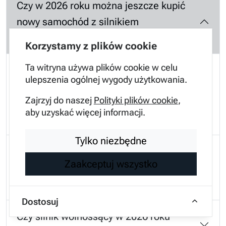
Czy w 2026 roku można jeszcze kupić
nowy samochód z silnikiem
wolnossącym?
Korzystamy z plików cookie
Ta witryna używa plików cookie w celu
Tak, wielu producentów, szczególnie z Azji,
ulepszenia ogólnej wygody użytkowania.
nadal oferuje silniki wolnossące, głównie
Zajrzyj do naszej
Polityki plików cookie
,
jako element zaawansowanych układów
aby uzyskać więcej informacji.
hybrydowych HEV.
Tylko niezbędne
Dlaczego silniki wolnossące są uważane
Zaakceptuj wszystko
za trwalsze od tych z
turbodoładowaniem?
Dostosuj
Czy silnik wolnossący w 2026 roku