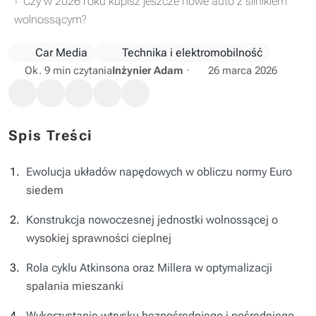
Czy w 2026 roku kupisz jeszcze nowe auto z silnikiem
wolnossącym?
Car Media
Technika i elektromobilność
Ok. 9 min czytania
Inżynier Adam
·
26 marca 2026
Spis Treści
Ewolucja układów napędowych w obliczu normy Euro
siedem
Konstrukcja nowoczesnej jednostki wolnossącej o
wysokiej sprawności cieplnej
Rola cyklu Atkinsona oraz Millera w optymalizacji
spalania mieszanki
Wykorzystanie wtrysku bezpośredniego i pośredniego