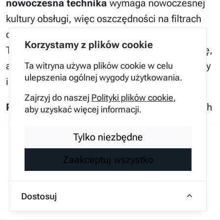
nowoczesna technika
wymaga nowoczesnej
kultury obsługi, więc oszczędności na filtrach
czy oleju szybko się mszczą. Ostatecznie, VC
Korzystamy z plików cookie
Turbo to rewolucja, która spóźniła się o dekadę,
ale wciąż pozostaje imponującym pokazem siły
Ta witryna używa plików cookie w celu
ulepszenia ogólnej wygody użytkowania.
inżynierskiej japońskich konstruktorów.
Zajrzyj do naszej
Polityki plików cookie
,
Przydatne źródła:
technologia silnikowa Bosch
aby uzyskać więcej informacji.
Tylko niezbędne
Zaakceptuj wszystko
Inżynier Adam
Dostosuj
Ekspert techniczny, mechanika pojazdowa i diagnostyka