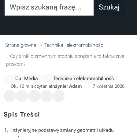
Wpisz szukaną frazę...
Szukaj
Strona główna
Technika i elektromobilność
Czy silnik o zmiennym stopniu sprężania to faktycznie
przełom?
Car Media
Technika i elektromobilność
Ok. 10 min czytania
Inżynier Adam
·
7 kwietnia 2026
Spis Treści
Inżynieryjne podstawy zmiany geometrii układu