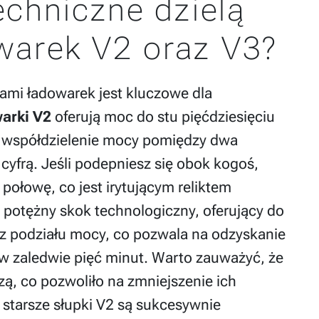
echniczne dzielą
warek V2 oraz V3?
ami ładowarek jest kluczowe dla
arki V2
oferują moc do stu pięćdziesięciu
t współdzielenie mocy pomiędzy dwa
cyfrą. Jeśli podepniesz się obok kogoś,
ołowę, co jest irytującym reliktem
 potężny skok technologiczny, oferujący do
z podziału mocy, co pozwala na odzyskanie
w zaledwie pięć minut. Warto zauważyć, że
zą, co pozwoliło na zmniejszenie ich
 starsze słupki V2 są sukcesywnie