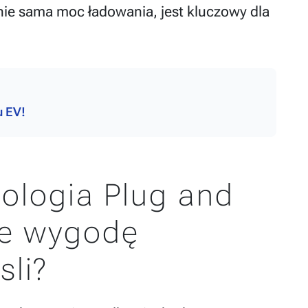
 nie sama moc ładowania, jest kluczowy dla
u EV!
ologia Plug and
je wygodę
sli?