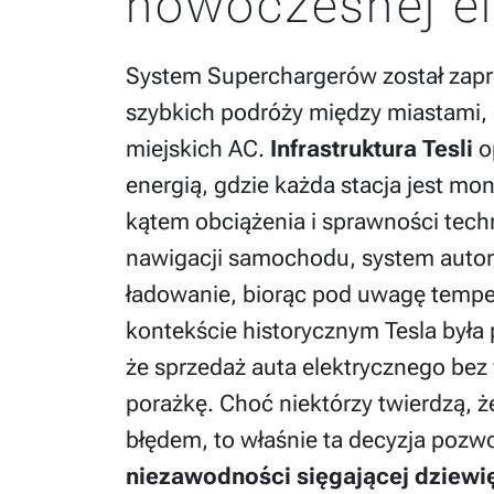
nowoczesnej el
System Superchargerów został zapr
szybkich podróży między miastami, 
miejskich AC.
Infrastruktura Tesli
op
energią, gdzie każda stacja jest m
kątem obciążenia i sprawności techn
nawigacji samochodu, system autom
ładowanie, biorąc pod uwagę temper
kontekście historycznym Tesla była
że sprzedaż auta elektrycznego bez 
porażkę. Choć niektórzy twierdzą,
błędem, to właśnie ta decyzja pozwo
niezawodności sięgającej dziewię