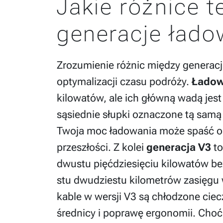
Jakie różnice t
generacje łado
Zrozumienie różnic między generacj
optymalizacji czasu podróży.
Ładow
kilowatów, ale ich główną wadą jes
sąsiednie słupki oznaczone tą samą 
Twoja moc ładowania może spaść o p
przeszłości. Z kolei
generacja V3
to
dwustu pięćdziesięciu kilowatów be
stu dwudziestu kilometrów zasięgu 
kable w wersji V3 są chłodzone ciec
średnicy i poprawę ergonomii. Choć