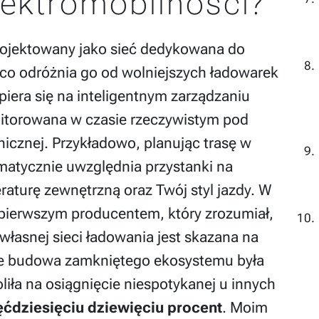
ektromobilności?
ojektowany jako sieć dedykowana do
co odróżnia go od wolniejszych ładowarek
iera się na inteligentnym zarządzaniu
onitorowana w czasie rzeczywistym pod
icznej. Przykładowo, planując trasę w
atycznie uwzględnia przystanki na
aturę zewnętrzną oraz Twój styl jazdy. W
 pierwszym producentem, który zrozumiał,
własnej sieci ładowania jest skazana na
 że budowa zamkniętego ekosystemu była
liła na osiągnięcie niespotykanej u innych
ćdziesięciu dziewięciu procent
. Moim