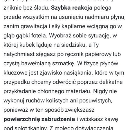
zniknie bez śladu.
Szybka reakcja
polega
przede wszystkim na usunięciu nadmiaru płynu,
zanim grawitacja i siły kapilarne wciągną go w
głąb gąbki fotela. Wyobraź sobie sytuację, w
której kubek ląduje na siedzisku, a Ty
natychmiast sięgasz po ręcznik papierowy lub
czystą bawełnianą szmatkę. W fizyce płynów
kluczowe jest zjawisko nasiąkania, które w tym
przypadku chcemy odwrócić poprzez delikatne
przykładanie chłonnego materiału. Nigdy nie
wykonuj ruchów kolistych ani posuwistych,
ponieważ w ten sposób zwiększasz
powierzchnię zabrudzenia
i wciskasz kawę
pod splot tkaniny. Z mojego doświadczenia