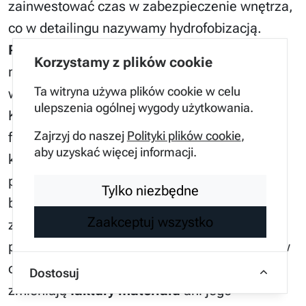
zainwestować czas w zabezpieczenie wnętrza,
co w detailingu nazywamy hydrofobizacją.
Powłoki ceramiczne
do tkanin tworzą
Korzystamy z plików cookie
niewidzialną barierę na każdym pojedynczym
Ta witryna używa plików cookie w celu
włóknie, zapobiegając wchłanianiu płynów.
ulepszenia ogólnej wygody użytkowania.
Kiedy wylejesz kawę na tak zabezpieczony
Zajrzyj do naszej
Polityki plików cookie
,
fotel, płyn zbiera się w krople (tzw.
aby uzyskać więcej informacji.
koralikowanie) i dosłownie „stoi” na
powierzchni materiału. Daje to kierowcy
Tylko niezbędne
bezcenny czas na sięgnięcie po chusteczkę i
Zaakceptuj wszystko
zebranie płynu bez ryzyka powstania plamy. W
profesjonalnych studiach używamy preparatów
opartych na nanotechnologii, które nie
Dostosuj
zmieniają
faktury materiału
ani jego