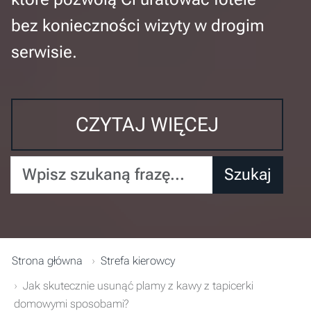
bez konieczności wizyty w drogim
serwisie.
CZYTAJ WIĘCEJ
Wpisz szukaną frazę...
Szukaj
Strona główna
Strefa kierowcy
Jak skutecznie usunąć plamy z kawy z tapicerki
domowymi sposobami?