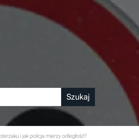
Szukaj
derzaku i jak policja mierzy odległość?