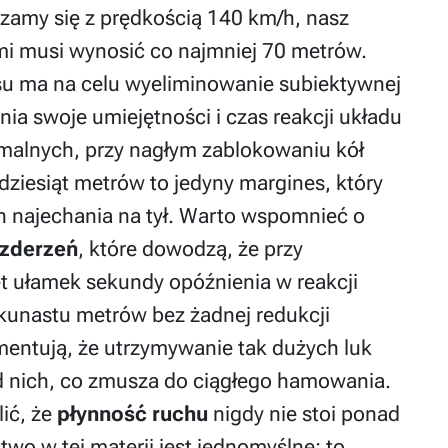
szamy się z prędkością 140 km/h, nasz
mi musi wynosić co najmniej 70 metrów.
su ma na celu wyeliminowanie subiektywnej
nia swoje umiejętności i czas reakcji układu
alnych, przy nagłym zablokowaniu kół
adziesiąt metrów to jedyny margines, który
ch najechania na tył. Warto wspomnieć o
 zderzeń
, które dowodzą, że przy
 ułamek sekundy opóźnienia w reakcji
kunastu metrów bez żadnej redukcji
mentują, że utrzymywanie tak dużych luk
d nich, co zmusza do ciągłego hamowania.
ić, że
płynność ruchu
nigdy nie stoi ponad
wo w tej materii jest jednomyślne: to