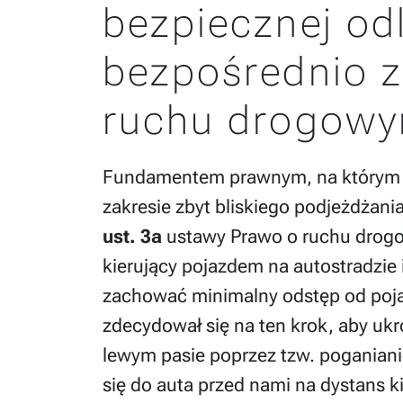
bezpiecznej od
bezpośrednio z
ruchu drogow
Fundamentem prawnym, na którym opi
zakresie zbyt bliskiego podjeżdżani
ust. 3a
ustawy Prawo o ruchu drogow
kierujący pojazdem na autostradzie
zachować minimalny odstęp od poj
zdecydował się na ten krok, aby uk
lewym pasie poprzez tzw. poganiani
się do auta przed nami na dystans k