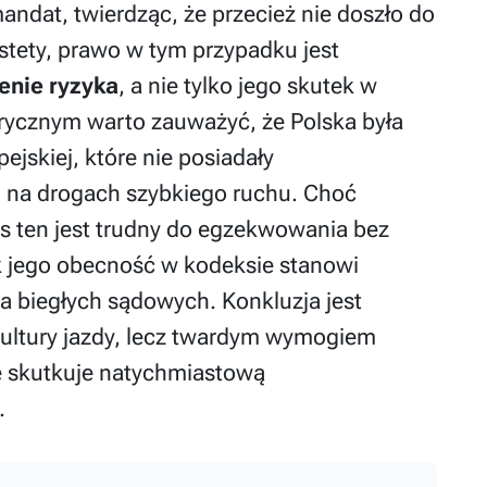
mandat, twierdząc, że przecież nie doszło do
iestety, prawo w tym przypadku jest
enie ryzyka
, a nie tylko jego skutek w
orycznym warto zauważyć, że Polska była
ejskiej, które nie posiadały
 na drogach szybkiego ruchu. Choć
pis ten jest trudny do egzekwowania bez
ak jego obecność w kodeksie stanowi
la biegłych sądowych. Konkluzja jest
 kultury jazdy, lecz twardym wymogiem
e skutkuje natychmiastową
.