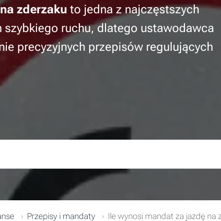
 na zderzaku
to jedna z najczęstszych
h szybkiego ruchu, dlatego ustawodawca
ie precyzyjnych przepisów regulujących
anse
Przepisy i mandaty
Ile wynosi mandat za jazdę na z