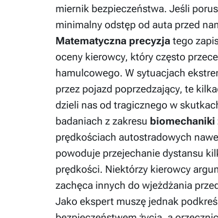
miernik bezpieczeństwa. Jeśli poru
minimalny odstęp od auta przed na
Matematyczna precyzja
tego zapi
oceny kierowcy, który często przece
hamulcowego. W sytuacjach ekstrem
przez pojazd poprzedzający, te kilk
dzieli nas od tragicznego w skutka
badaniach z zakresu
biomechaniki
prędkościach autostradowych nawet
powoduje przejechanie dystansu kil
prędkości. Niektórzy kierowcy argu
zachęca innych do wjeżdżania prze
Jako ekspert muszę jednak podkreśl
bezpieczeństwem życia, a orzecznict