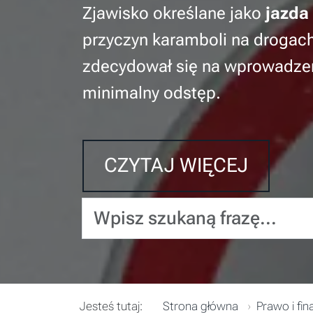
Zjawisko określane jako
jazda
przyczyn karamboli na drogac
zdecydował się na wprowadzen
minimalny odstęp.
CZYTAJ WIĘCEJ
Wpisz szukaną frazę...
Jesteś tutaj:
Strona główna
Prawo i fin