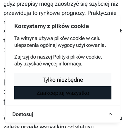
gdyż przepisy mogą zaostrzyć się szybciej niż
przewidują to rynkowe prognozy. Praktycznie
rzecz biorąc, przy wyborze auta warto
Korzystamy z plików cookie
sprawdzić jego emisję CO2 w cyklu WLTP, gdyż
Ta witryna używa plików cookie w celu
to ona będzie bazą dla większości przyszłych
ulepszenia ogólnej wygody użytkowania.
danin publicznych.
Zajrzyj do naszej
Polityki plików cookie
,
aby uzyskać więcej informacji.
Czy leasing operacyjny
pozostaje najbardziej
Tylko niezbędne
opłacalną formą
Zaakceptuj wszystko
finansowania pojazdu?
Dostosuj
Wybór sposobu finansowania auta w 2026 roku
zależy przede wszystkim od statusu