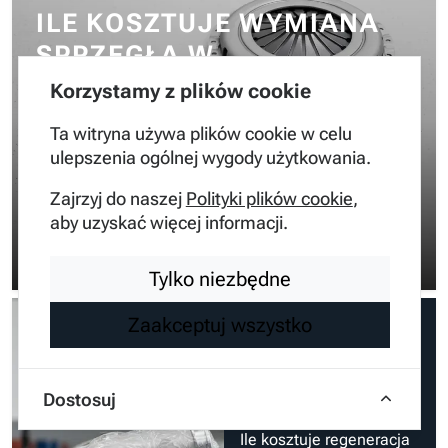
ILE KOSZTUJE WYMIANA
SPRZĘGŁA W
NOWOCZESNYM
Korzystamy z plików cookie
SAMOCHODZIE?
Ta witryna używa plików cookie w celu
ulepszenia ogólnej wygody użytkowania.
Zrozumienie kosztów wymiany sprzęgła wymaga
głębokiej analizy technicznej układu przeniesienia
Zajrzyj do naszej
Polityki plików cookie
,
napędu oraz specyfiki konkretnego modelu pojazdu.
aby uzyskać więcej informacji.
W mojej pracy inżynierski…
Inżynier Adam
•
2 miesiące temu
Tylko niezbędne
Zaakceptuj wszystko
Prawo i finanse
ILE KOSZTUJE
PROFESJONALNA
REGENERACJA
TURBOSPRĘŻARKI W
Dostosuj
SERWISIE?
Ile kosztuje regeneracja