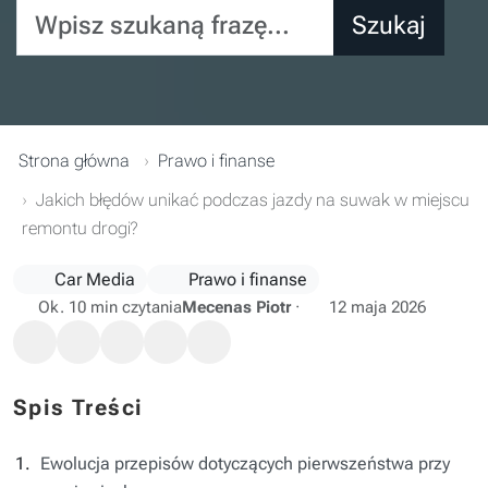
Wpisz szukaną frazę...
Szukaj
Strona główna
Prawo i finanse
Jakich błędów unikać podczas jazdy na suwak w miejscu
remontu drogi?
Car Media
Prawo i finanse
Ok. 10 min czytania
Mecenas Piotr
·
12 maja 2026
Spis Treści
Ewolucja przepisów dotyczących pierwszeństwa przy