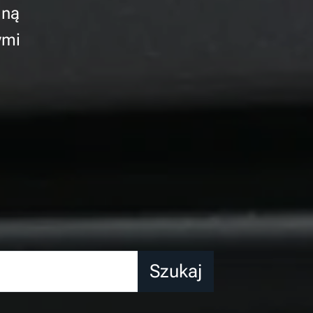
gną
ymi
Szukaj