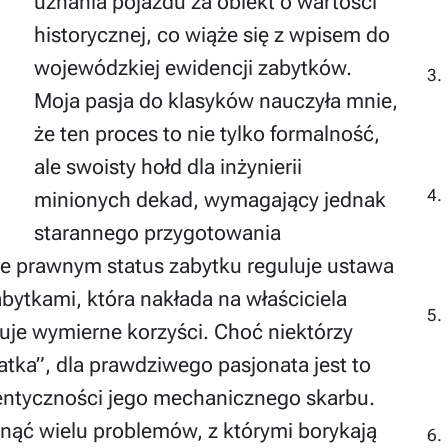
uznania pojazdu za obiekt o wartości
historycznej, co wiąże się z wpisem do
wojewódzkiej ewidencji zabytków.
Moja pasja do klasyków nauczyła mnie,
że ten proces to nie tylko formalność,
ale swoisty hołd dla inżynierii
minionych dekad, wymagający jednak
starannego przygotowania
e prawnym status zabytku reguluje ustawa
bytkami, która nakłada na właściciela
uje wymierne korzyści. Choć niektórzy
klatka”, dla prawdziwego pasjonata jest to
tentyczności jego mechanicznego skarbu.
knąć wielu problemów, z którymi borykają