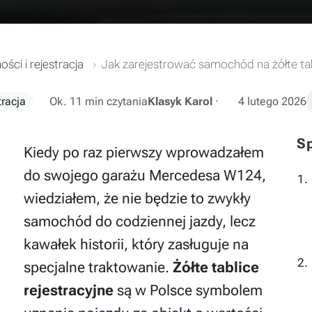
ści i rejestracja
Jak zarejestrować samochód na żółte ta
tracja
Ok. 11 min czytania
Klasyk Karol
·
4 lutego 2026
Sp
Kiedy po raz pierwszy wprowadzałem
do swojego garażu Mercedesa W124,
wiedziałem, że nie będzie to zwykły
samochód do codziennej jazdy, lecz
kawałek historii, który zasługuje na
specjalne traktowanie.
Żółte tablice
rejestracyjne
są w Polsce symbolem