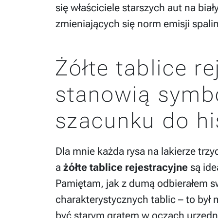
się właściciele starszych aut na bia
zmieniających się norm emisji spalin
Żółte tablice re
stanowią symbo
szacunku do his
Dla mnie każda rysa na lakierze trzy
a
żółte tablice rejestracyjne
są ide
Pamiętam, jak z dumą odbierałem s
charakterystycznych tablic – to by
być starym gratem w oczach urzędn