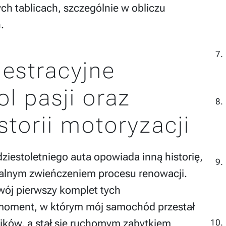
łych tablicach, szczególnie w obliczu
.
jestracyjne
l pasji oraz
torii motoryzacji
dziestoletniego auta opowiada inną historię,
alnym zwieńczeniem procesu renowacji.
wój pierwszy komplet tych
ł moment, w którym mój samochód przestał
ików, a stał się ruchomym zabytkiem