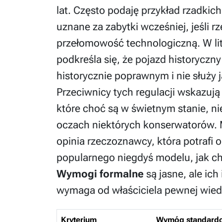
lat. Często podaję przykład rzadkic
uznane za zabytki wcześniej, jeśli 
przełomowość technologiczną. W li
podkreśla się, że pojazd historyczny 
historycznie poprawnym i nie służy 
Przeciwnicy tych regulacji wskazują n
które choć są w świetnym stanie, n
oczach niektórych konserwatorów. M
opinia rzeczoznawcy, która potrafi 
popularnego niegdyś modelu, jak c
Wymogi formalne
są jasne, ale ich
wymaga od właściciela pewnej wied
Kryterium
Wymóg standard