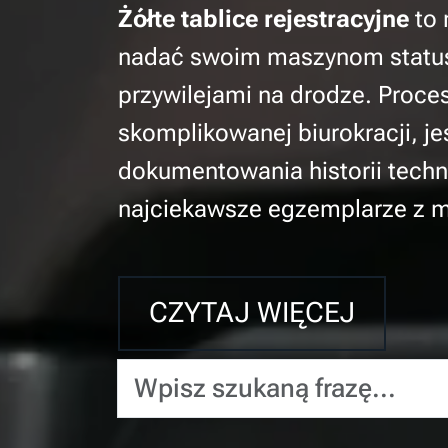
Żółte tablice rejestracyjne
to 
nadać swoim maszynom status o
przywilejami na drodze. Proce
skomplikowanej biurokracji, je
dokumentowania historii techn
najciekawsze egzemplarze z m
CZYTAJ WIĘCEJ
Wpisz szukaną frazę...