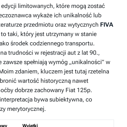
h edycji limitowanych, które mogą zostać
rzeczoznawca wykaże ich unikalność lub
teraturze przedmiotu oraz wytycznych
FIVA
to taki, który jest utrzymany w stanie
jako środek codziennego transportu.
a trudności w rejestracji aut z lat 90.,
ie zawsze spełniają wymóg „unikalności” w
oim zdaniem, kluczem jest tutaj rzetelna
obronić wartość historyczną nawet
hoćby dobrze zachowany Fiat 125p.
 interpretacja bywa subiektywna, co
zy merytorycznej.
owy
Wyjątki