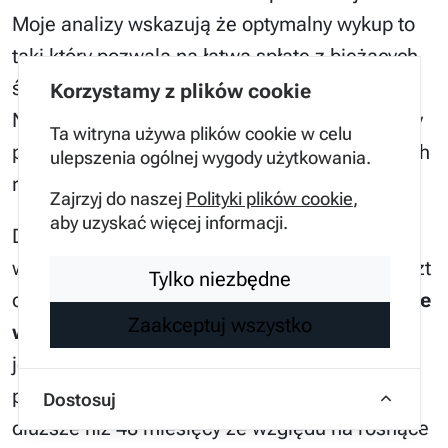
Moje analizy wskazują że optymalny wykup to
taki który pozwala na łatwą spłatę z bieżących
środków bez konieczności refinansowania.
Korzystamy z plików cookie
Należy jednak uważać na zbyt wysokie wykupy
Ta witryna używa plików cookie w celu
przy starych autach które mogą przekroczyć ich
ulepszenia ogólnej wygody użytkowania.
realną wartość rynkową w przyszłości.
Zajrzyj do naszej
Polityki plików cookie
,
aby uzyskać więcej informacji.
Długość okresu finansowania ma bezpośredni
wpływ na wysokość raty ale i na całkowity koszt
Tylko niezbędne
odsetkowy.
Dłuższy leasing to niższa rata ale
Zaakceptuj wszystko
wyższa suma wpłat
do firmy leasingowej co
jest oczywistym kosztem pieniądza. W
przypadku aut używanych odradzam okresy
Dostosuj
dłuższe niż 48 miesięcy ze względu na rosnące