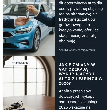
długoterminowy auta dla
osoby prywatnej staje się
realną alternatywą dla
tradycyjnego zakupu
gotówkowego lub
kredytowania, oferując
stałą miesięczną ratę
obejmują…
Analityk Anna
6 miesięcy temu
Finansowanie
JAKIE ZMIANY W
VAT CZEKAJĄ
WYKUPUJĄCYCH
AUTO Z LEASINGU W
2026?
Analiza przepisów
dotyczących wykupu
samochodu z leasingu
2026 wskazuje na