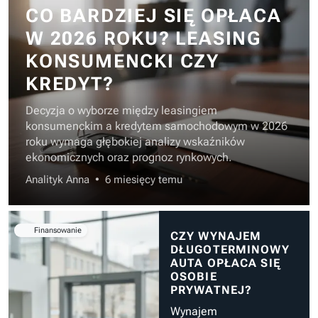
CO BARDZIEJ SIĘ OPŁACA
W 2026 ROKU? LEASING
KONSUMENCKI CZY
KREDYT?
Decyzja o wyborze między leasingiem
konsumenckim a kredytem samochodowym w 2026
roku wymaga głębokiej analizy wskaźników
ekonomicznych oraz prognoz rynkowych.
Analityk Anna
•
6 miesięcy temu
Finansowanie
CZY WYNAJEM
DŁUGOTERMINOWY
AUTA OPŁACA SIĘ
OSOBIE
PRYWATNEJ?
Wynajem