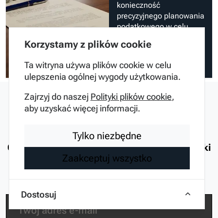
konieczność
precyzyjnego planowania
podatkowego w celu
optymalizacji kosztów
Korzystamy z plików cookie
firmowych.
Ta witryna używa plików cookie w celu
Analityk Anna
5 miesięcy temu
ulepszenia ogólnej wygody użytkowania.
Zajrzyj do naszej
Polityki plików cookie
,
aby uzyskać więcej informacji.
Pozostańmy w kontakcie
Tylko niezbędne
Obiecujemy dbać o czystość Twojej skrzynki
Zaakceptuj wszystko
odbiorczej
Dostosuj