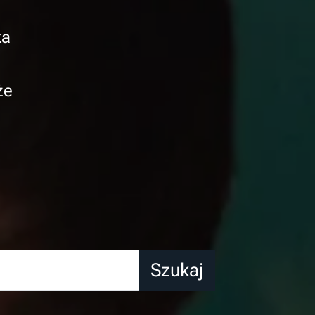
ka
że
Szukaj