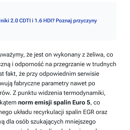
iki 2.0 CDTI i 1.6 HDI? Poznaj przyczyny
uważymy, że jest on wykonany z żeliwa, co
zną i odporność na przegrzanie w trudnych
t fakt, że przy odpowiednim serwisie
owują fabryczne parametry nawet po
trów. Z punktu widzenia termodynamiki,
d kątem
norm emisji spalin Euro 5
, co
go układu recyrkulacji spalin EGR oraz
tywą dla osób szukających mniejszego