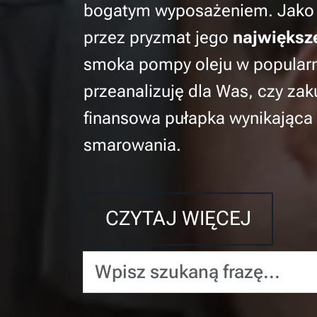
bogatym wyposażeniem. Jako i
przez pryzmat jego
największe
smoka pompy oleju w popularny
przeanalizuję dla Was, czy za
finansowa pułapka wynikająca 
smarowania.
CZYTAJ WIĘCEJ
Wpisz szukaną frazę...