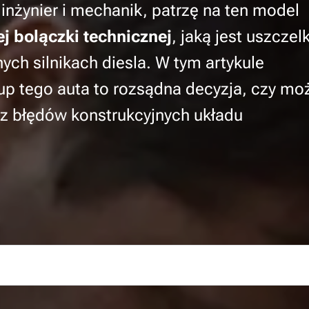
nżynier i mechanik, patrzę na ten model
j bolączki technicznej
, jaką jest uszczel
ch silnikach diesla. W tym artykule
kup tego auta to rozsądna decyzja, czy mo
z błędów konstrukcyjnych układu