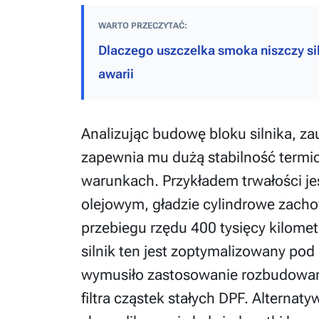
WARTO PRZECZYTAĆ:
Dlaczego uszczelka smoka niszczy siln
awarii
Analizując budowę bloku silnika, za
zapewnia mu dużą stabilność termic
warunkach. Przykładem trwałości jes
olejowym, gładzie cylindrowe zach
przebiegu rzędu 400 tysięcy kilome
silnik ten jest zoptymalizowany po
wymusiło zastosowanie rozbudowane
filtra cząstek stałych DPF. Alterna