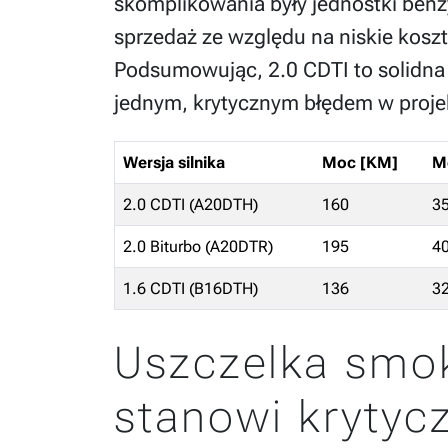
skomplikowania były jednostki benz
sprzedaż ze względu na niskie kosz
Podsumowując, 2.0 CDTI to solidna 
jednym, krytycznym błędem w projek
Wersja silnika
Moc [KM]
M
2.0 CDTI (A20DTH)
160
3
2.0 Biturbo (A20DTR)
195
4
1.6 CDTI (B16DTH)
136
3
Uszczelka smo
stanowi krytyc