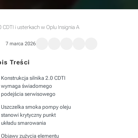
.0 CDTI i usterkach w Oplu Insignia A
7 marca 2026
is Treści
Konstrukcja silnika 2.0 CDTI
wymaga świadomego
podejścia serwisowego
Uszczelka smoka pompy oleju
stanowi krytyczny punkt
układu smarowania
Objawy zużycia elementu