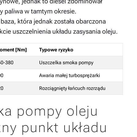
ynowe, jednak to diesel zdominował
ty paliwa w tamtym okresie.
baza, która jednak została obarczona
cie uszczelnienia układu zasysania oleju.
oment [Nm]
Typowe ryzyko
50-380
Uszczelka smoka pompy
00
Awaria małej turbosprężarki
20
Rozciągnięty łańcuch rozrządu
ka pompy oleju
zny punkt układu