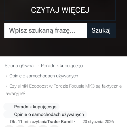
CZYTAJ WIĘCEJ
Wpisz szukaną frazę...
Szukaj
Strona główna
Poradnik kupującego
Opinie o samochodach używanych
Czy silniki Ecoboost w Fordzie Focusie MK3 są faktycznie
awaryjne?
Poradnik kupującego
Opinie o samochodach używanych
Ok. 11 min czytania
Trader Kamil
·
20 stycznia 2026