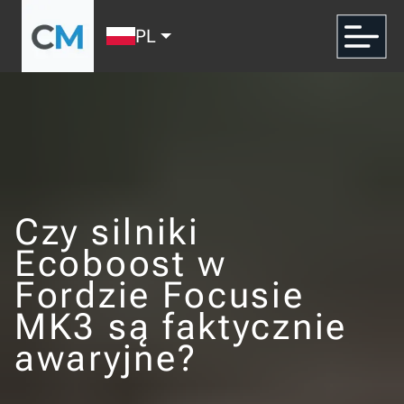
PL
Czy silniki
Ecoboost w
Fordzie Focusie
MK3 są faktycznie
awaryjne?