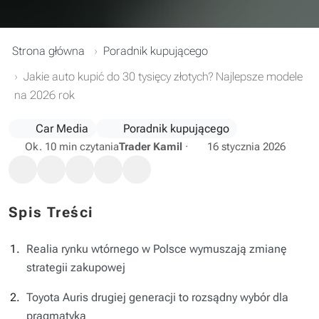
Strona główna
Poradnik kupującego
Jakie auto kupić do 30 tysięcy złotych? Najlepsze modele
na 2026 rok
Car Media
Poradnik kupującego
Ok. 10 min czytania
Trader Kamil
·
16 stycznia 2026
Spis Treści
Realia rynku wtórnego w Polsce wymuszają zmianę
strategii zakupowej
Toyota Auris drugiej generacji to rozsądny wybór dla
pragmatyka