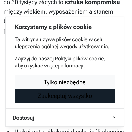
do 30 tysięcy złotych to
sztuka kompromisu
między wiekiem, wyposażeniem a stanem
technicznym, gdzie ten ostatni parametr
Korzystamy z plików cookie
powinien być zawsze priorytetem.
Ta witryna używa plików cookie w celu
ulepszenia ogólnej wygody użytkowania.
Sprawdź historię pojazdu w bazie CEPiK
przed wyjazdem na oględziny.
Zajrzyj do naszej
Polityki plików cookie
,
aby uzyskać więcej informacji.
Zawsze używaj profesjonalnego miernika
grubości lakieru na elementach
Tylko niezbędne
konstrukcyjnych.
Zaakceptuj wszystko
Weryfikuj datę produkcji opon i stan tarcz
hamulcowych jako wskaźnik dbałości
Dostosuj
właściciela.
Unikaj aut z silnikami diesla, jeśli planujesz