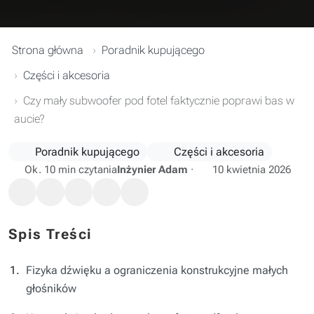
Strona główna
Poradnik kupującego
Części i akcesoria
Czy mały subwoofer pod fotel faktycznie poprawi bas w
aucie?
Poradnik kupującego
Części i akcesoria
Ok. 10 min czytania
Inżynier Adam
·
10 kwietnia 2026
Spis Treści
Fizyka dźwięku a ograniczenia konstrukcyjne małych
głośników