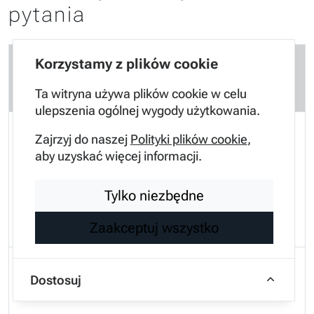
pytania
Korzystamy z plików cookie
Czy subwoofer pod fotel wymaga
osobnego wzmacniacza
Ta witryna używa plików cookie w celu
ulepszenia ogólnej wygody użytkowania.
Większość modeli dostępnych na rynku to
Zajrzyj do naszej
Polityki plików cookie
,
konstrukcje aktywne co oznacza że
aby uzyskać więcej informacji.
posiadają one już wbudowany i
Tylko niezbędne
dopasowany wzmacniacz wewnątrz
obudowy.
Zaakceptuj wszystko
Czy montaż subwoofera pod fotel
Dostosuj
rozładuje akumulator