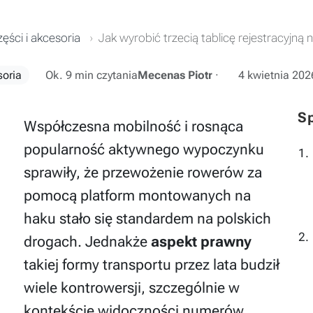
ęści i akcesoria
Jak wyrobić trzecią tablicę rejestracyjn
soria
Ok. 9 min czytania
Mecenas Piotr
·
4 kwietnia 202
Sp
Współczesna mobilność i rosnąca
popularność aktywnego wypoczynku
sprawiły, że przewożenie rowerów za
pomocą platform montowanych na
haku stało się standardem na polskich
drogach. Jednakże
aspekt prawny
takiej formy transportu przez lata budził
wiele kontrowersji, szczególnie w
kontekście widoczności numerów