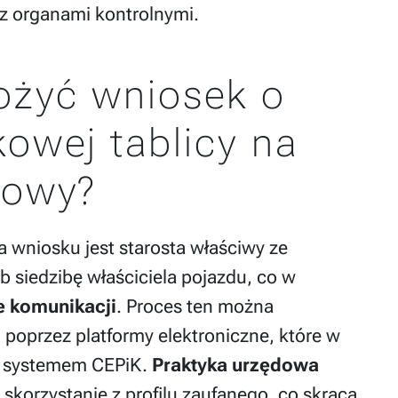
z organami kontrolnymi.
łożyć wniosek o
owej tablicy na
rowy?
wniosku jest starosta właściwy ze
 siedzibę właściciela pojazdu, co w
e komunikacji
. Proces ten można
i poprzez platformy elektroniczne, które w
 z systemem CEPiK.
Praktyka urzędowa
 skorzystanie z profilu zaufanego, co skraca