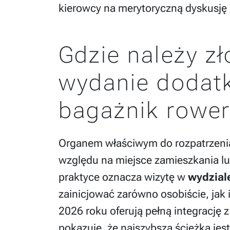
kierowcy na merytoryczną dyskusję 
Gdzie należy z
wydanie dodatk
bagażnik rowe
Organem właściwym do rozpatrzenia 
względu na miejsce zamieszkania lub
praktyce oznacza wizytę w
wydzial
zainicjować zarówno osobiście, jak 
2026 roku oferują pełną integrację
pokazuje, że najszybszą ścieżką jest