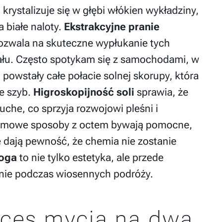
krystalizuje się w głębi włókien wykładziny,
 białe naloty.
Ekstrakcyjne pranie
ozwala na skuteczne wypłukanie tych
ału. Często spotykam się z samochodami, w
wstały całe połacie solnej skorupy, która
e szyb.
Higroskopijność soli
sprawia, że
suche, co sprzyja rozwojowi pleśni i
omowe sposoby z octem bywają pomocne,
e dają pewność, że chemia nie zostanie
łoga
to nie tylko estetyka, ale przede
nie podczas wiosennych podróży.
oces mycia na dwa