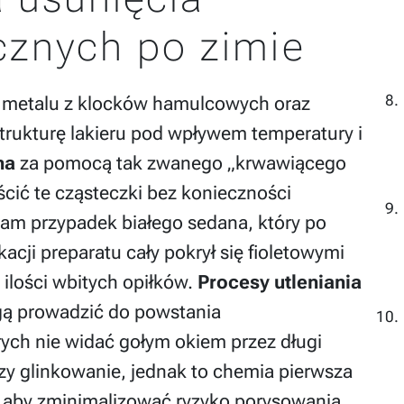
cznych po zimie
łki metalu z klocków hamulcowych oraz
 strukturę lakieru pod wpływem temperatury i
na
za pomocą tak zwanego „krwawiącego
ścić te cząsteczki bez konieczności
m przypadek białego sedana, który po
kacji preparatu cały pokrył się fioletowymi
ilości wbitych opiłków.
Procesy utleniania
gą prowadzić do powstania
rych nie widać gołym okiem przez długi
zy glinkowanie, jednak to chemia pierwsza
 aby zminimalizować ryzyko porysowania