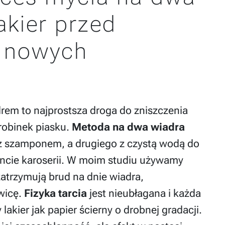
akier przed
 nowych
drem to najprostsza droga do zniszczenia
robinek piasku.
Metoda na dwa wiadra
 z szamponem, a drugiego z czystą wodą do
ncie karoserii. W moim studiu używamy
zatrzymują brud na dnie wiadra,
wicę.
Fizyka tarcia
jest nieubłagana i każda
akier jak papier ścierny o drobnej gradacji.