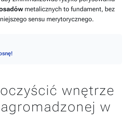
 osadów
metalicznych to fundament, bez
niejszego sensu merytorycznego.
osnę!
 oczyścić wnętrze
i nagromadzonej w