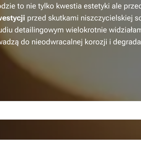
ie to nie tylko kwestia estetyki ale prze
estycji
przed skutkami niszczycielskiej so
udiu detailingowym wielokrotnie widziała
adzą do nieodwracalnej korozji i degrada