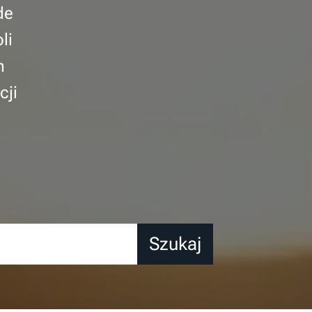
de
li
m
cji
Szukaj