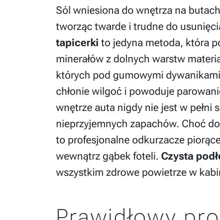
Sól wniesiona do wnętrza na butach 
tworząc twarde i trudne do usunięcia
tapicerki
to jedyna metoda, która p
minerałów z dolnych warstw materi
których pod gumowymi dywanikami po
chłonie wilgoć i powoduje parowani
wnętrze auta nigdy nie jest w pełni 
nieprzyjemnych zapachów. Choć d
to profesjonalne odkurzacze piorąc
wewnątrz gąbek foteli.
Czysta pod
wszystkim zdrowe powietrze w kabi
Prawidłowy pr