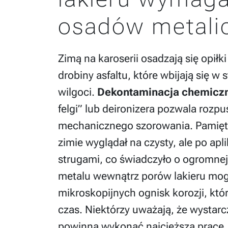
osadów metali
Zimą na karoserii osadzają się opi
drobiny asfaltu, które wbijają się w
wilgoci.
Dekontaminacja chemicz
felgi” lub deironizera pozwala rozpu
mechanicznego szorowania. Pamięta
zimie wyglądał na czysty, ale po apli
strugami, co świadczyło o ogromnej 
metalu wewnątrz porów lakieru mo
mikroskopijnych ognisk korozji, któ
czas. Niektórzy uważają, że wystarc
powinna wykonać najcięższą pracę,