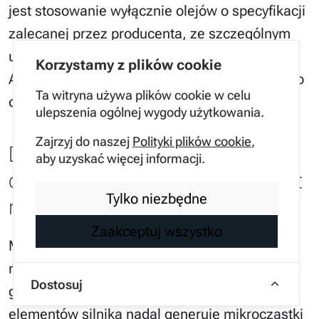
jest stosowanie wyłącznie olejów o specyfikacji
zalecanej przez producenta, ze szczególnym
uwzględnieniem norm jakościowych takich jak
Korzystamy z plików cookie
API czy ACEA, które definiują zdolność oleju do
Ta witryna używa plików cookie w celu
ochrony silnika przed zużyciem.
ulepszenia ogólnej wygody użytkowania.
Zajrzyj do naszej
Polityki plików cookie
,
Dlaczego wymiana oleju po
aby uzyskać więcej informacji.
dotarciu nowego silnika jest
Tylko niezbędne
nadal dobrą praktyką?
Zaakceptuj wszystko
Mimo że nowoczesne metody obróbki
mechanicznej pozwalają na uzyskanie bardzo
Dostosuj
gładkich powierzchni, proces docierania się
elementów silnika nadal generuje mikrocząstki