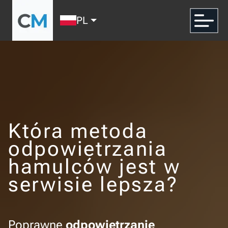
PL
Która metoda
odpowietrzania
hamulców jest w
serwisie lepsza?
Poprawne
odpowietrzanie