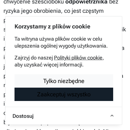
chwycenie sześcioboku
odpowietrznika
bez
ryzyka jego obrobienia, co jest częstym
problemem w autach kilkuletnich. W mojej
Korzystamy z plików cookie
szafce narzędziowej zawsze znajduje się palnik
indukcyjny, który pozwala na bezpieczne
Ta witryna używa plików cookie w celu
ulepszenia ogólnej wygody użytkowania.
poluzowanie zapieczonych śrub bez niszczenia
ich struktury termicznej. Kolejnym elementem
Zajrzyj do naszej
Polityki plików cookie
,
aby uzyskać więcej informacji.
jest refraktometr lub tester elektroniczny do
pomiaru zawartości wody w płynie, co pozwala
Tylko niezbędne
na obiektywną ocenę stanu medium przed
Zaakceptuj wszystko
przystąpieniem do prac. Zauważyłem, że
inwestycja w dobrej jakości zestaw do
odpowietrzania podciśnieniowego zwraca się
Dostosuj
błyskawicznie poprzez oszczędność czasu i