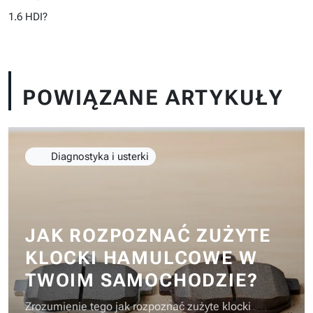
1.6 HDI?
POWIĄZANE ARTYKUŁY
Diagnostyka i usterki
JAK ROZPOZNAĆ ZUŻYTE
KLOCKI HAMULCOWE W
TWOIM SAMOCHODZIE?
Zrozumienie tego jak rozpoznać zużyte klocki