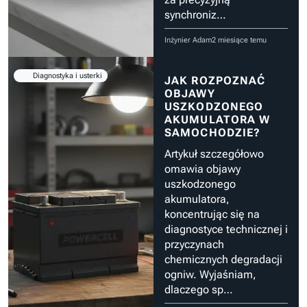
synchroniz…
Inżynier Adam
2 miesiące temu
Diagnostyka i usterki
JAK ROZPOZNAĆ
OBJAWY
USZKODZONEGO
AKUMULATORA W
SAMOCHODZIE?
Artykuł szczegółowo
omawia objawy
uszkodzonego
akumulatora,
koncentrując się na
diagnostyce technicznej i
przyczynach
chemicznych degradacji
ogniw. Wyjaśniam,
dlaczego sp…