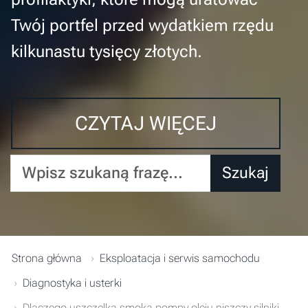
Twój portfel przed wydatkiem rzędu
kilkunastu tysięcy złotych.
CZYTAJ WIĘCEJ
Wpisz szukaną frazę...
Szukaj
Strona główna
Eksploatacja i serwis samochodu
Diagnostyka i usterki
Dlaczego uszczelka smoka pompy oleju niszczy silniki