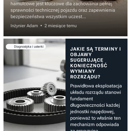
hamulcowe jest kluczowe dla zachowania pełnej
sprawności technicznej pojazdu oraz zapewnienia
bezpieczeństwa wszystkim uczest…
Inżynier Adam
•
2 miesiące temu
Diagnostyka i usterki
JAKIE SĄ TERMINY I
OBJAWY
SUGERUJĄCE
KONIECZNOŚĆ
WYMIANY
ROZRZĄDU?
Prawidłowa eksploatacja
układu rozrządu stanowi
fundament
długowieczności każdej
jednostki napędowej,
ponieważ to właśnie ten
mechanizm odpowiada
za precyzyjną