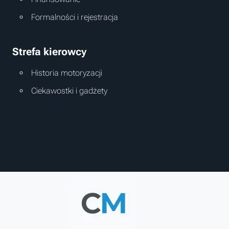
Formalności i rejestracja
Strefa kierowcy
Historia motoryzacji
Ciekawostki i gadżety