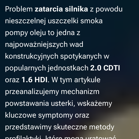
Problem
zatarcia silnika
z powodu
nieszczelnej uszczelki smoka
pompy oleju to jedna z
najpoważniejszych wad
konstrukcyjnych spotykanych w
popularnych jednostkach
2.0 CDTI
oraz
1.6 HDI
. W tym artykule
przeanalizujemy mechanizm
powstawania usterki, wskażemy
kluczowe symptomy oraz
przedstawimy skuteczne metody
profilaktyki, które mogą uratować