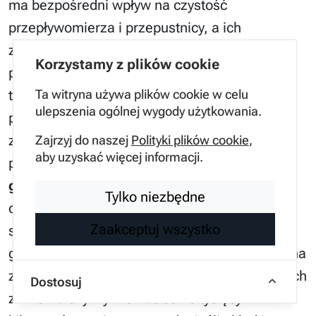
ma bezpośredni wpływ na czystość
przepływomierza i przepustnicy, a ich
zanieczyszczenie to prosta droga do
Korzystamy z plików cookie
problemów z biegiem jałowym. W mojej opinii,
Ta witryna używa plików cookie w celu
tankowanie paliwa na niepewnych stacjach to
ulepszenia ogólnej wygody użytkowania.
pozorna oszczędność, która szybko mści się
zapchanymi wtryskiwaczami i uszkodzoną
Zajrzyj do naszej
Polityki plików cookie
,
aby uzyskać więcej informacji.
pompą wysokiego ciśnienia.
Instalacje
gazowe LPG
niskiej jakości, bez
Tylko niezbędne
odpowiedniego wystrojenia map paliwowych,
Zaakceptuj wszystko
są jednym z głównych winowajców wypalania
gniazd zaworowych i problemów z zapłonem na
zimnym silniku. Istnieje mit, że świece w autach
Dostosuj
z LPG należy wymieniać co 10 tysięcy