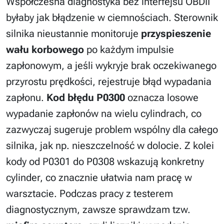
Współczesna diagnostyka bez interfejsu OBDII
byłaby jak błądzenie w ciemnościach. Sterownik
silnika nieustannie monitoruje
przyspieszenie
wału korbowego
po każdym impulsie
zapłonowym, a jeśli wykryje brak oczekiwanego
przyrostu prędkości, rejestruje błąd wypadania
zapłonu.
Kod błędu P0300
oznacza losowe
wypadanie zapłonów na wielu cylindrach, co
zazwyczaj sugeruje problem wspólny dla całego
silnika, jak np. nieszczelność w dolocie. Z kolei
kody od P0301 do P0308 wskazują konkretny
cylinder, co znacznie ułatwia nam pracę w
warsztacie. Podczas pracy z testerem
diagnostycznym, zawsze sprawdzam tzw.