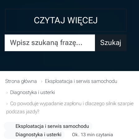
CZYTAJ WIĘCEJ
Wpisz szukaną frazę...
Szukaj
Strona główna
Eksploatacja i serwis samochodu
Diagnostyka i usterki
Co powoduje wypadanie zapłonu i dlaczego silnik szarpie
podczas jazdy?
Eksploatacja i serwis samochodu
Diagnostyka i usterki
Ok. 13 min czytania