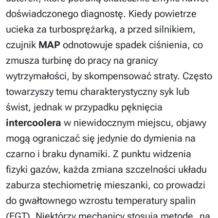
doświadczonego diagnostę. Kiedy powietrze
ucieka za turbosprężarką, a przed silnikiem,
czujnik
MAP
odnotowuje spadek ciśnienia, co
zmusza turbinę do pracy na granicy
wytrzymałości, by skompensować straty. Często
towarzyszy temu charakterystyczny syk lub
świst, jednak w przypadku pęknięcia
intercoolera
w niewidocznym miejscu, objawy
mogą ograniczać się jedynie do dymienia na
czarno i braku dynamiki. Z punktu widzenia
fizyki gazów, każda zmiana szczelności układu
zaburza stechiometrię mieszanki, co prowadzi
do gwałtownego wzrostu temperatury spalin
(EGT). Niektórzy mechanicy stosują metodę „na