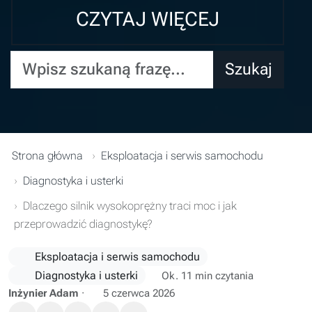
CZYTAJ WIĘCEJ
Wpisz szukaną frazę...
Szukaj
Strona główna
Eksploatacja i serwis samochodu
Diagnostyka i usterki
Dlaczego silnik wysokoprężny traci moc i jak
przeprowadzić diagnostykę?
Eksploatacja i serwis samochodu
Diagnostyka i usterki
Ok. 11 min czytania
Inżynier Adam
·
5 czerwca 2026