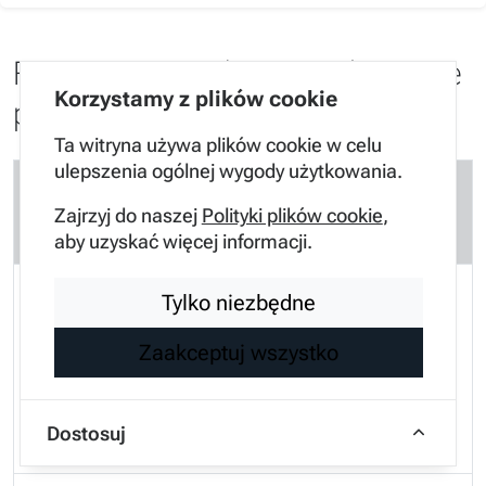
FAQ - Najczęściej zadawane
Korzystamy z plików cookie
pytania
Ta witryna używa plików cookie w celu
ulepszenia ogólnej wygody użytkowania.
Czy można jeździć z pękniętym wężem
Zajrzyj do naszej
Polityki plików cookie
,
intercoolera?
aby uzyskać więcej informacji.
Jazda z nieszczelnością jest niewskazana,
Tylko niezbędne
ponieważ prowadzi do szybkiego zapchania
Zaakceptuj wszystko
filtra DPF oraz może spowodować
uszkodzenie turbosprężarki wskutek jej
Dostosuj
nadmiernych obrotów.