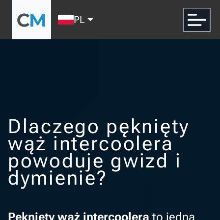
PL
Dlaczego pęknięty
wąż intercoolera
powoduje gwizd i
dymienie?
Pęknięty wąż intercoolera
to jedna