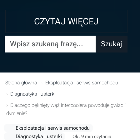
CZYTAJ WIĘCEJ
Wpisz szukaną frazę...
Szukaj
Strona główna
Eksploatacja i serwis samochodu
Diagnostyka i usterki
Dlaczego pęknięty wąż intercoolera powoduje gwizd i
dymienie?
Eksploatacja i serwis samochodu
Diagnostyka i usterki
Ok. 9 min czytania