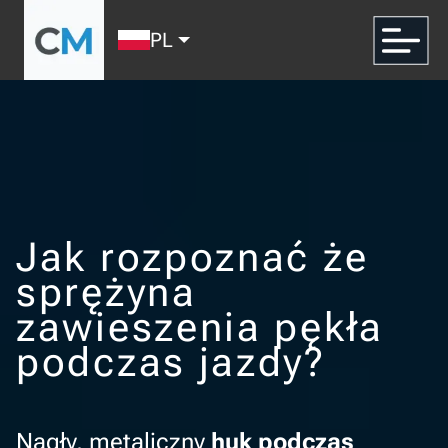
PL
Jak rozpoznać że
sprężyna
zawieszenia pękła
podczas jazdy?
Nagły, metaliczny
huk podczas