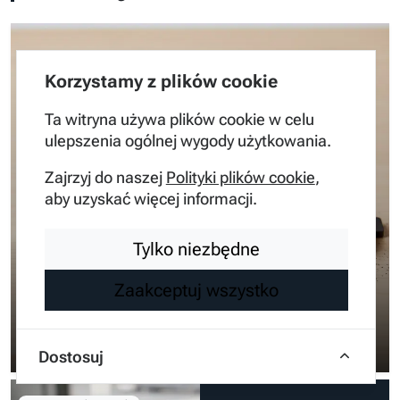
Diagnostyka i usterki
Korzystamy z plików cookie
Ta witryna używa plików cookie w celu
ulepszenia ogólnej wygody użytkowania.
JAK ROZPOZNAĆ ZUŻYTE
Zajrzyj do naszej
Polityki plików cookie
,
KLOCKI HAMULCOWE W
aby uzyskać więcej informacji.
TWOIM SAMOCHODZIE?
Tylko niezbędne
Zrozumienie tego jak rozpoznać zużyte klocki
hamulcowe jest kluczowe dla zachowania pełnej
Zaakceptuj wszystko
sprawności technicznej pojazdu oraz zapewnienia
bezpieczeństwa wszystkim uczest…
Inżynier Adam
•
2 miesiące temu
Dostosuj