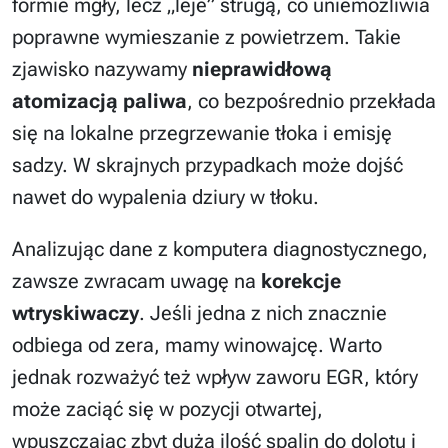
formie mgły, lecz „leje” strugą, co uniemożliwia
poprawne wymieszanie z powietrzem. Takie
zjawisko nazywamy
nieprawidłową
atomizacją paliwa
, co bezpośrednio przekłada
się na lokalne przegrzewanie tłoka i emisję
sadzy. W skrajnych przypadkach może dojść
nawet do wypalenia dziury w tłoku.
Analizując dane z komputera diagnostycznego,
zawsze zwracam uwagę na
korekcje
wtryskiwaczy
. Jeśli jedna z nich znacznie
odbiega od zera, mamy winowajcę. Warto
jednak rozważyć też wpływ zaworu EGR, który
może zaciąć się w pozycji otwartej,
wpuszczając zbyt dużą ilość spalin do dolotu i