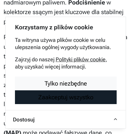
nadmiarowym paliwem.
Podciśnienie
w
kolektorze ssącym jest kluczowe dla stabilnej
pracy na biegu jałowym.
Korzystamy z plików cookie
Przykładem z życia może być nieszczelność na
Ta witryna używa plików cookie w celu
uszczelkach kolektora dolotowego w silnikach
ulepszenia ogólnej wygody użytkowania.
typu V6. Powietrze zasysane „na lewo”
Zajrzyj do naszej
Polityki plików cookie
,
powoduje wypadanie zapłonów i niepełne
aby uzyskać więcej informacji.
spalanie, co może być mylone z awarią układu
Tylko niezbędne
zapłonowego. Z perspektywy fizyki, przepływ
turbulentny w miejscu nieszczelności zakłóca
Zaakceptuj wszystko
laminarny przepływ powietrza, co pogarsza
napełnianie cylindrów. Alternatywnie,
Dostosuj
uszkodzony
czujnik ciśnienia doładowania
(MAP)
może podawać fałszywe dane, co