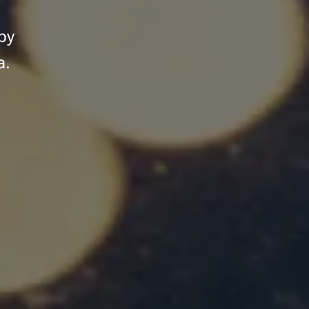
by
a.