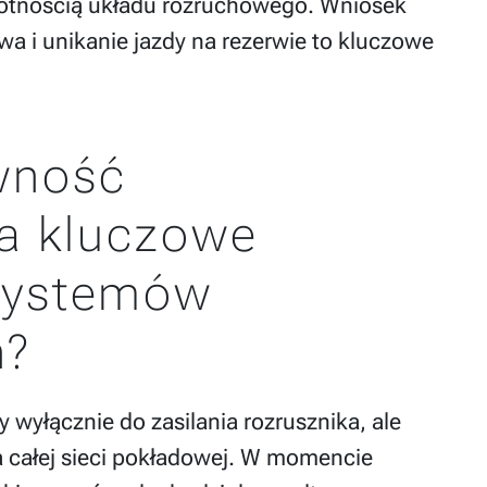
otnością układu rozruchowego. Wniosek
iwa i unikanie jazdy na rezerwie to kluczowe
wność
a kluczowe
 systemów
h?
wyłącznie do zasilania rozrusznika, ale
 całej sieci pokładowej. W momencie