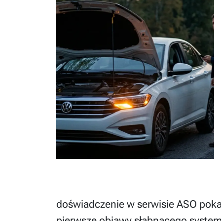
doświadczenie w serwisie ASO poka
pierwsze objawy słabnącego system