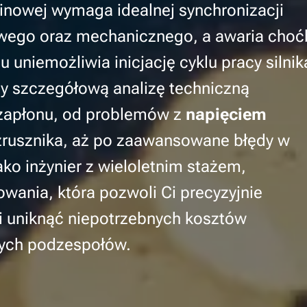
linowej wymaga idealnej synchronizacji
owego oraz mechanicznego, a awaria choć
uniemożliwia inicjację cyklu pracy silnik
y szczegółową analizę techniczną
 zapłonu, od problemów z
napięciem
rozrusznika, aż po zaawansowane błędy w
ko inżynier z wieloletnim stażem,
ania, która pozwoli Ci precyzyjnie
i uniknąć niepotrzebnych kosztów
ych podzespołów.