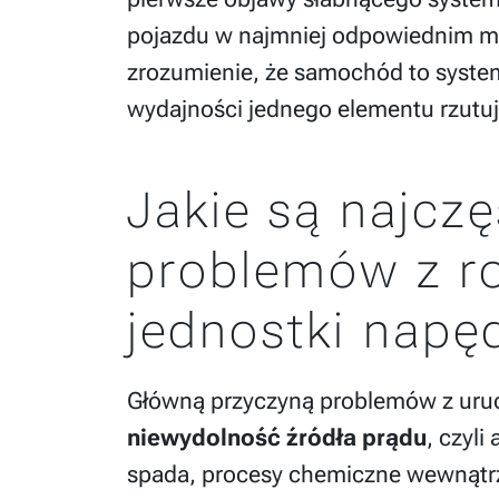
pojazdu w najmniej odpowiednim m
zrozumienie, że samochód to syste
wydajności jednego elementu rzutuje
Jakie są najcz
problemów z r
jednostki napę
Główną przyczyną problemów z uruc
niewydolność źródła prądu
, czyl
spada, procesy chemiczne wewnątrz