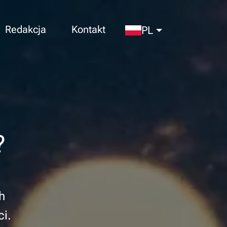
Redakcja
Kontakt
PL
?
h
i.